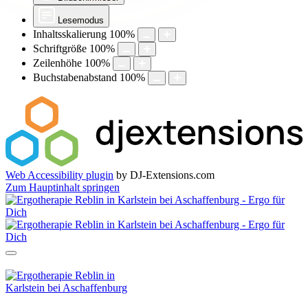
Lesemodus
Inhaltsskalierung
100
%
Schriftgröße
100
%
Zeilenhöhe
100
%
Buchstabenabstand
100
%
Web Accessibility plugin
by DJ-Extensions.com
Zum Hauptinhalt springen