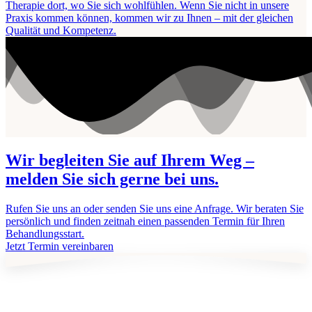
Therapie dort, wo Sie sich wohlfühlen. Wenn Sie nicht in unsere
Praxis kommen können, kommen wir zu Ihnen – mit der gleichen
Qualität und Kompetenz.
Wir begleiten Sie auf Ihrem Weg –
melden Sie sich gerne bei uns.
Rufen Sie uns an oder senden Sie uns eine Anfrage. Wir beraten Sie
persönlich und finden zeitnah einen passenden Termin für Ihren
Behandlungsstart.
Jetzt Termin vereinbaren